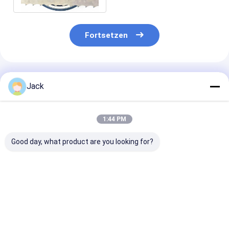
Fortsetzen
Empfohlene Produkte
Jack
1:44 PM
Good day, what product are you looking for?
Spezielle Größen
8 Zoll 203mm CBN-
Maßgeschneid
Elektroplattierte
Schärfrad 32mm
CBN-
CBN-Schleifräder
Bohrvorrichtung
Schnittwerkz
für Bandsägen
anpassbar für
150*5308*32*
Holzbearbeitung
B126 für
Bestpreis
Bestpreis
Bestprei
Band Saw Blade
Lebensmittels
Schleifen