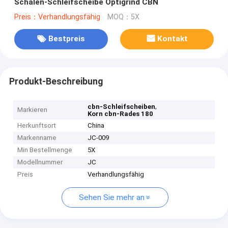
Schalen-Schleifscheibe Optigrind CBN
Preis：Verhandlungsfähig
MOQ：5X
Bestpreis
Kontakt
Produkt-Beschreibung
,
cbn-Schleifscheiben
Markieren
Korn cbn-Rades 180
Herkunftsort
China
Markenname
JC-009
Min Bestellmenge
5X
Modellnummer
JC
Preis
Verhandlungsfähig
Sehen Sie mehr an