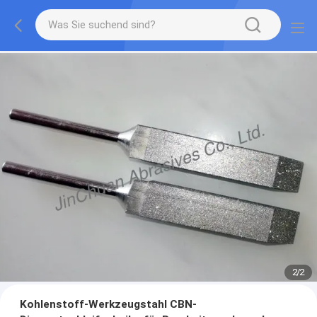
2
/
2
Kohlenstoff-Werkzeugstahl CBN-