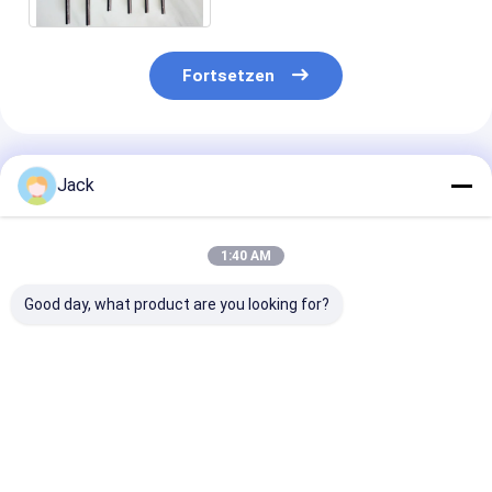
Fortsetzen
Empfohlene Produkte
Jack
1:40 AM
Good day, what product are you looking for?
Diamantschleifscheibe
3A1 Harz-Diamant-
1E1/R45 Hartl
mit Hybridbindung
Schleifrad
Diamantschlei
für
Gebrauchtes
D100/120 Geei
Hartmetallwerkzeuge
Karbidwerkzeug,
für die Bearbe
Durchmesser 150
von Gusseisen
Bestpreis
Bestpreis
Bestprei
mm