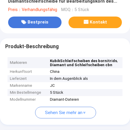
Diamantschleifscheibe für Bearbeitungskorn des
werkstück-D151
Preis：Verhandlungsfähig
MOQ：5 Stück
Bestpreis
Kontakt
Produkt-Beschreibung
,
KubikSchleifscheiben des bornitrids
Markieren
Diamant und Schleifscheiben cbn
Herkunftsort
China
Lieferzeit
In dem Augenblick als
Markenname
JC
Min Bestellmenge
5 Stück
Modellnummer
Diamant-Dateien
Sehen Sie mehr an