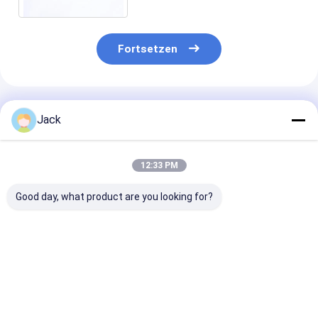
Fortsetzen
Empfohlene Produkte
Jack
12:33 PM
Good day, what product are you looking for?
Diamantschleifscheibe
3A1 Harz-Diamant-
1E1/R45 Hartl
mit Hybridbindung
Schleifrad
Diamantschlei
für
Gebrauchtes
D100/120 Geei
Hartmetallwerkzeuge
Karbidwerkzeug,
für die Bearbe
Durchmesser 150
von Gusseisen
Bestpreis
Bestpreis
Bestprei
mm