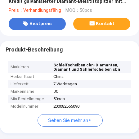
Kredit galvanisierter Diamant-Bleistiftspitzer mit
Seiten
Preis：Verhandlungsfähig
MOQ：50pcs
Bestpreis
Kontakt
Produkt-Beschreibung
,
Schleifscheiben cbn-Diamanten
Markieren
Diamant und Schleifscheiben cbn
Herkunftsort
China
Lieferzeit
7 Werktagen
Markenname
JC
Min Bestellmenge
50pcs
Modellnummer
200082555090
Sehen Sie mehr an