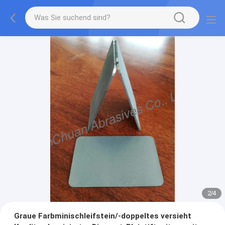
2
/
4
Graue Farbminischleifstein/-doppeltes versieht