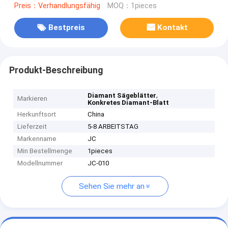
Preis：Verhandlungsfähig
MOQ：1pieces
Bestpreis
Kontakt
Produkt-Beschreibung
,
Diamant Sägeblätter
Markieren
Konkretes Diamant-Blatt
Herkunftsort
China
Lieferzeit
5-8 ARBEITSTAG
Markenname
JC
Min Bestellmenge
1pieces
Modellnummer
JC-010
Sehen Sie mehr an