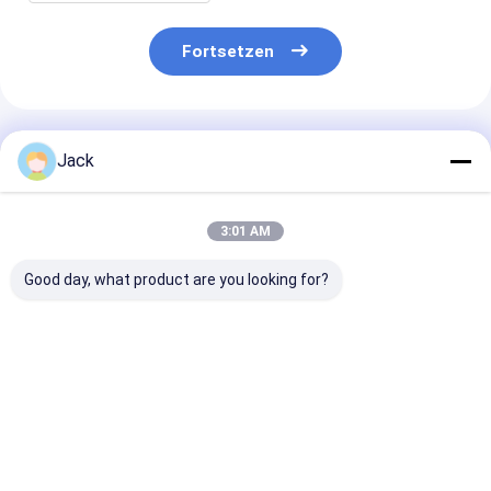
Fortsetzen
Empfohlene Produkte
Jack
3:01 AM
Good day, what product are you looking for?
350 mm
Durchmesser 127
Ultradünne
galvanisierte
mm Dicke 1,55 mm
Elektroplatten
Diamant-
Grit D151 Elektro-
Diamantschei
Trennscheibe für
Diamantsäge
zum Schneide
Polyesterfasern
Kohlenstofffa
Bestpreis
Bestpreis
Bestprei