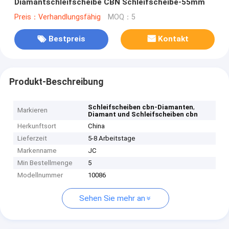
Diamantschleifscheibe CBN Schleifscheibe-55mm
Preis：Verhandlungsfähig
MOQ：5
Bestpreis
Kontakt
Produkt-Beschreibung
,
Schleifscheiben cbn-Diamanten
Markieren
Diamant und Schleifscheiben cbn
Herkunftsort
China
Lieferzeit
5-8 Arbeitstage
Markenname
JC
Min Bestellmenge
5
Modellnummer
10086
Sehen Sie mehr an