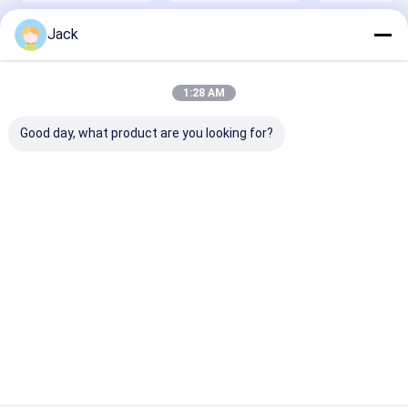
Jack
Startseite
Über uns
Kontakt
Desktop Site
Sitemap
Datenschutzrichtlinie
Qualität
cbn-Diamantschleifscheibe
China Fabrik.Copyright © 2026
1:28 AM
ZHENGZHOU JINCHUAN ABRASIVES CO., LTD.. All Rights Reserved.
Good day, what product are you looking for?
Heim
Produkte
Videos