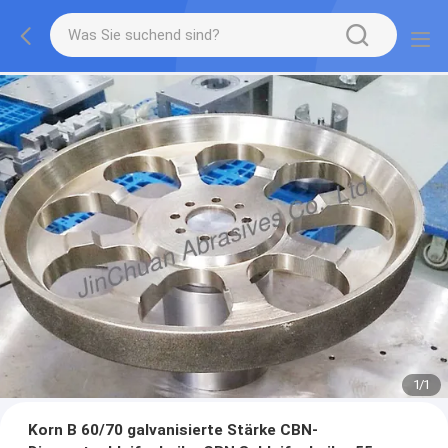
1
/
1
Korn B 60/70 galvanisierte Stärke CBN-