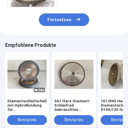
Fortsetzen
Empfohlene Produkte
Diamantschleifscheibe
3A1 Harz-Diamant-
1E1/R45 Hartl
mit Hybridbindung
Schleifrad
Diamantschlei
für
Gebrauchtes
D100/120 Geei
Hartmetallwerkzeuge
Karbidwerkzeug,
für die Bearbe
Durchmesser 150
von Gusseisen
Bestpreis
Bestpreis
Bestprei
mm