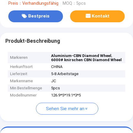
Preis：Verhandlungsfähig
MOQ：5pcs
Bestpreis
Kontakt
Produkt-Beschreibung
,
Aluminium-CBN Diamond Wheel
Markieren
6000# knirschen CBN Diamond Wheel
Herkunftsort
CHINA
Lieferzeit
5-8 Arbeitstage
Markenname
JC
Min Bestellmenge
5pcs
Modellnummer
126.9*5*19.1*3*5
Sehen Sie mehr an