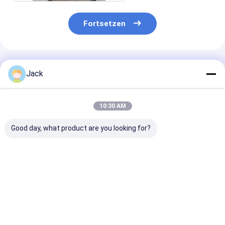
Fortsetzen
Empfohlene Produkte
Jack
10:30 AM
Good day, what product are you looking for?
Diamantschleifscheibe
3A1 Harz-Diamant-
1E1/R45 Hartl
mit Hybridbindung
Schleifrad
Diamantschlei
für
Gebrauchtes
D100/120 Geei
Hartmetallwerkzeuge
Karbidwerkzeug,
für die Bearbe
Durchmesser 150
von Gusseisen
Bestpreis
Bestpreis
Bestprei
mm