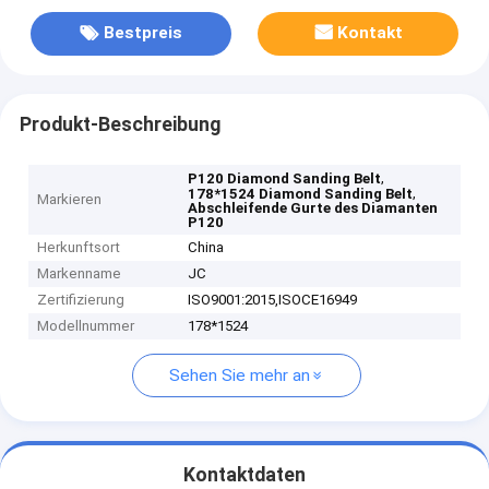
Bestpreis
Kontakt
Produkt-Beschreibung
,
P120 Diamond Sanding Belt
,
178*1524 Diamond Sanding Belt
Markieren
Abschleifende Gurte des Diamanten
P120
Herkunftsort
China
Markenname
JC
Zertifizierung
ISO9001:2015,ISOCE16949
Modellnummer
178*1524
Sehen Sie mehr an
Kontaktdaten