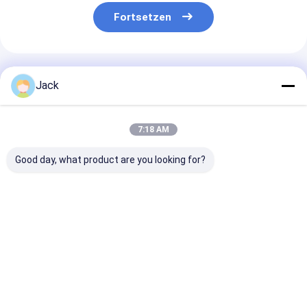
Fortsetzen
Empfohlene Produkte
Jack
7:18 AM
Good day, what product are you looking for?
Diamantschleifscheibe
3A1 Harz-Diamant-
1E1/R45 Hartl
mit Hybridbindung
Schleifrad
Diamantschlei
für
Gebrauchtes
D100/120 Geei
Hartmetallwerkzeuge
Karbidwerkzeug,
für die Bearbe
Durchmesser 150
von Gusseisen
Bestpreis
Bestpreis
Bestprei
mm