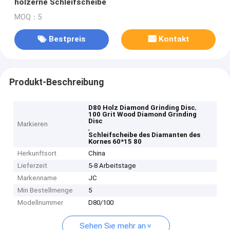
hölzerne Schleifscheibe
MOQ：5
Bestpreis
Kontakt
Produkt-Beschreibung
,
D80 Holz Diamond Grinding Disc
100 Grit Wood Diamond Grinding
Disc
Markieren
,
Schleifscheibe des Diamanten des
Kornes 60*15 80
Herkunftsort
China
Lieferzeit
5-8 Arbeitstage
Markenname
JC
Min Bestellmenge
5
Modellnummer
D80/100
Sehen Sie mehr an