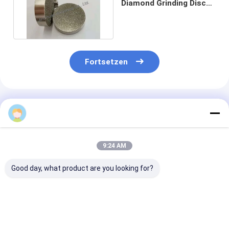
Diamond Grinding Disc
als hölzerne
Schleifscheibe
Fortsetzen
Empfohlene Produkte
9:24 AM
Good day, what product are you looking for?
Diamantschleifscheibe
3A1 Harz-Diamant-
1E1/R45 Hartl
mit Hybridbindung
Schleifrad
Diamantschlei
für
Gebrauchtes
D100/120 Geei