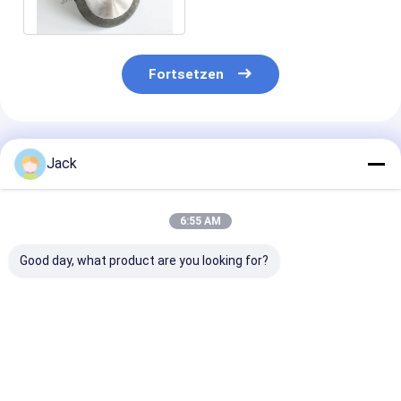
entfernt
Fortsetzen
Empfohlene Produkte
Jack
6:55 AM
Good day, what product are you looking for?
Kundenspezifische
Elektroplattierte,
Einseitig
einseitig-abrasive
mit Nickel
beschichtete,
galvanisch
beschichtete
elektroplatiert
beschichtete CBN-
Diamantklinge
CBN-
Trennscheiben
Schnittmasch
Bestpreis
Bestpreis
Bestprei
100*0,8*12,7mm