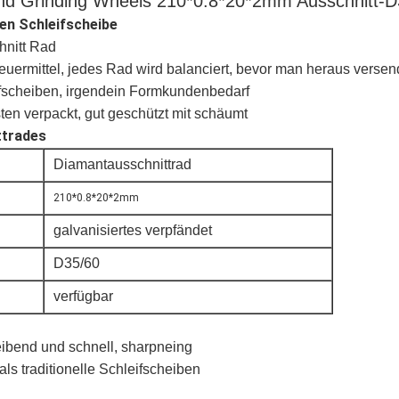
nd Grinding Wheels 210*0.8*20*2mm Ausschnitt-D3
en Schleifscheibe
hnitt Rad
ermittel, jedes Rad wird balanciert, bevor man heraus versen
fscheiben,
irgendein Formkundenbedarf
en verpackt, gut geschützt mit schäumt
ttrades
Diamantausschnittrad
210*0.8*20*2mm
galvanisiertes verpfändet
D35/60
verfügbar
eibend und schnell, sharpneing
ls traditionelle Schleifscheiben