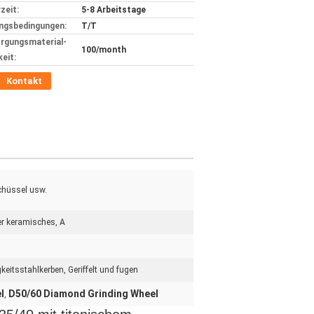
zeit:
5-8 Arbeitstage
ngsbedingungen:
T/T
rgungsmaterial-
100/month
keit:
Kontakt
Schüssel usw.
er keramisches, A
eitsstahlkerben, Geriffelt und fugen
l
D50/60 Diamond Grinding Wheel
,