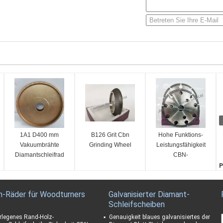
1A1 D400 mm
B126 Grit Cbn
Hohe Funktions-
Vakuumbrähte
Grinding Wheel
Leistungsfähigkeit
Diamantschleifrad
CBN-
Diamantschleifscheibe
P
galvanisierte Bond-
K
ISO-Bescheinigung
F
n-Räder für Woodturners
Galvanisierter Diamant-
1
Schleifscheiben
K
1
rlegenes Rand-Holz-
Genauigkeit blaues galvanisiertes der