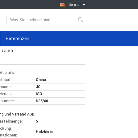
German
Referenzen
anischem
tdetails:
ftsort:
China
nname:
JC
izierung:
ISO
lnummer:
D35/40
ng und Versand AGB:
estellmenge:
5
ackung
Holzkiste
mationen: