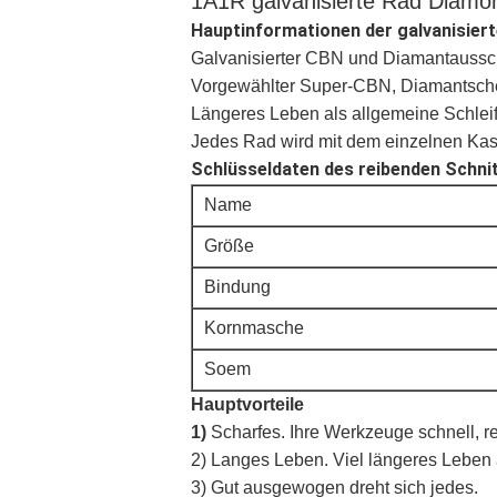
1A1R galvanisierte Rad Diamo
Hauptinformationen der galvanisiert
Galvanisierter CBN und Diamantaussc
Vorgewählter Super-CBN, Diamantscheu
Längeres Leben als allgemeine Schlei
Jedes Rad wird mit dem einzelnen Kast
Schlüsseldaten des reibenden Schni
Name
Größe
Bindung
Kornmasche
Soem
Hauptvorteile
1)
Scharfes. Ihre Werkzeuge schnell, r
2) Langes Leben. Viel längeres Leben a
3) Gut ausgewogen dreht sich jedes.