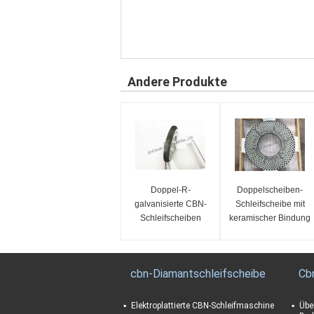
Andere Produkte
Doppel-R-
Doppelscheiben-
galvanisierte CBN-
Schleifscheibe mit
Schleifscheiben
keramischer Bindung
für PKD-PCBN-
Schleifscheiben
cbn-Diamantschleifscheibe
Cb
Elektroplattierte CBN-Schleifmaschine
Übe