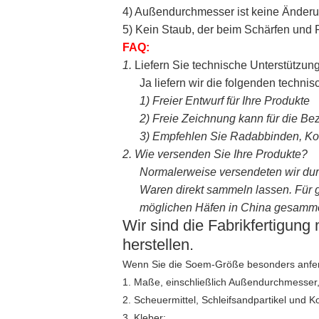
4) Außendurchmesser ist keine Änder
5) Kein Staub, der beim Schärfen un
FAQ:
1.
Liefern Sie technische Unterstützun
Ja liefern wir die folgenden techn
1)
Freier Entwurf für Ihre Produkte
2)
Freie Zeichnung kann für die Be
3)
Empfehlen Sie Radabbinden, Korn
2.
Wie versenden Sie Ihre Produkte?
Normalerweise versendeten wir dur
Waren direkt sammeln lassen. Für g
möglichen Häfen in China gesamme
Wir sind die Fabrikfertigung
herstellen.
Wenn Sie die Soem-Größe besonders anferti
1. Maße, einschließlich Außendurchmesser, 
2. Scheuermittel, Schleifsandpartikel und K
3. Kleber;