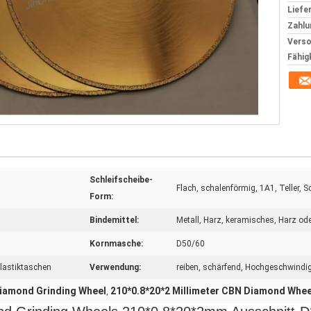
Liefer
Zahlu
Verso
Fähig
Schleifscheibe-
Flach, schalenförmig, 1A1, Teller, 
Form:
Bindemittel:
Metall, Harz, keramisches, Harz od
Kornmasche:
D50/60
Plastiktaschen
Verwendung:
reiben, schärfend, Hochgeschwindigk
Diamond Grinding Wheel
210*0.8*20*2 Millimeter CBN Diamond Whee
,