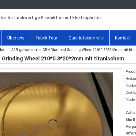
ter für hochwertige Produktion mit Elektroplatten
Über uns
Fabrik Tour
Qualitätskontrolle
Kontakt
ibe
1A1R galvanisierter CBN Diamond Grinding Wheel 210*0.8*20*2mm mit tit
 Grinding Wheel 210*0.8*20*2mm mit titanischem
Produk
Herkun
Marke
Zertif
Model
Zahlu
Min B
Verp
Infor