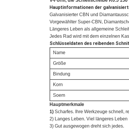
V-Form, die Schleifscheibe R0.5 15
Hauptinformationen der galvanisiert
Galvanisierter CBN und Diamantaussc
Vorgewählter Super-CBN, Diamantscheu
Längeres Leben als allgemeine Schlei
Jedes Rad wird mit dem einzelnen Kast
Schlüsseldaten des reibenden Schni
Name
Größe
Bindung
Korn
Soem
Hauptmerkmale
1)
Scharfes. Ihre Werkzeuge schnell, r
2) Langes Leben. Viel längeres Leben a
3) Gut ausgewogen dreht sich jedes.