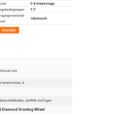
zeit:
5-8 Arbeitstage
ngsbedingungen:
T/T
rgungsmaterial-
100/month
keit:
Kontakt
Schüssel usw.
er keramisches, A
eitsstahlkerben, Geriffelt und fugen
 Diamond Grinding Wheel