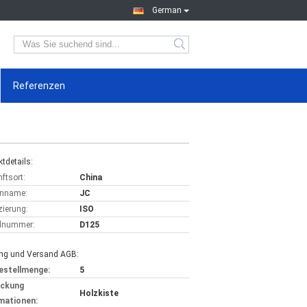
German
Referenzen
tdetails:
ftsort:
China
nname:
JC
izierung:
ISO
lnummer:
D125
ng und Versand AGB:
estellmenge:
5
ackung
Holzkiste
mationen: