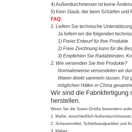
4) Außendurchmesser ist keine Änder
5) Kein Staub, der beim Schärfen un
FAQ:
1.
Liefern Sie technische Unterstützun
Ja liefern wir die folgenden techn
1)
Freier Entwurf für Ihre Produkte
2)
Freie Zeichnung kann für die Be
3)
Empfehlen Sie Radabbinden, Korn
2.
Wie versenden Sie Ihre Produkte?
Normalerweise versendeten wir dur
Waren direkt sammeln lassen. Für g
möglichen Häfen in China gesamme
Wir sind die Fabrikfertigung
herstellen.
Wenn Sie die Soem-Größe besonders anferti
1. Maße, einschließlich Außendurchmesser, 
2. Scheuermittel, Schleifsandpartikel und K
3. Kleber;