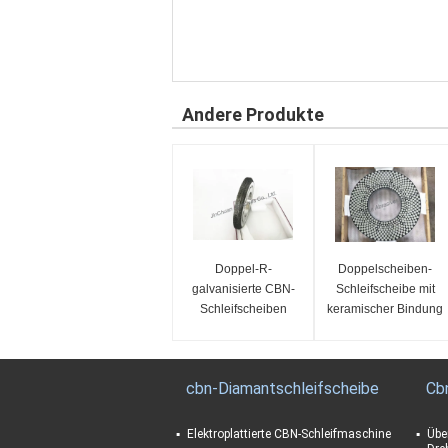
Andere Produkte
Doppel-R-
Doppelscheiben-
galvanisierte CBN-
Schleifscheibe mit
Schleifscheiben
keramischer Bindung
für PKD-PCBN-
Schleifscheiben
cbn-Diamantschleifscheibe
Cb
Elektroplattierte CBN-Schleifmaschine
Übe