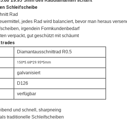
0*5.68*29.95*5mm des Raddiamanten schärft
en Schleifscheibe
hnitt Rad
ermittel, jedes Rad wird balanciert, bevor man heraus versen
fscheiben,
irgendein Formkundenbedarf
en verpackt, gut geschützt mit schäumt
ttrades
Diamantausschnittrad R0.5
150*5.68*29.95*5mm
galvanisiert
D126
verfügbar
eibend und schnell, sharpneing
ls traditionelle Schleifscheiben