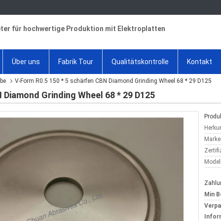
ter für hochwertige Produktion mit Elektroplatten
Über uns
Fabrik Tour
Qualitätskontrolle
Kontakt
ibe
V-Form R0.5 150 * 5 schärfen CBN Diamond Grinding Wheel 68 * 29 D125
N Diamond Grinding Wheel 68 * 29 D125
Produk
Herkun
Marke
Zertif
Model
Zahlu
Min B
Verp
Infor