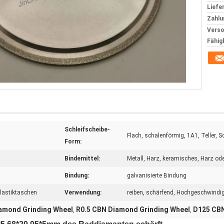
Liefer
Zahlu
Verso
Fähig
Schleifscheibe-
Flach, schalenförmig, 1A1, Teller, 
Form:
Bindemittel:
Metall, Harz, keramisches, Harz od
Bindung:
galvanisierte Bindung
Plastiktaschen
Verwendung:
reiben, schärfend, Hochgeschwindigk
amond Grinding Wheel
R0.5 CBN Diamond Grinding Wheel
D125 CBN
,
,