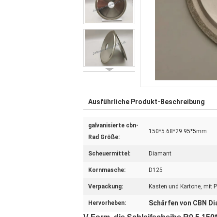
Ausführliche Produkt-Beschreibung
galvanisierte cbn-
150*5.68*29.95*5mm
Rad Größe:
Scheuermittel:
Diamant
Kornmasche:
D125
Verpackung:
Kasten und Kartone, mit 
Schärfen von CBN Di
Hervorheben: