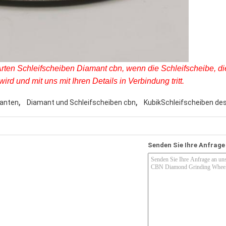
rten Schleifscheiben Diamant cbn, wenn die Schleifscheibe, die
wird und mit uns mit Ihren Details in Verbindung tritt.
,
,
manten
Diamant und Schleifscheiben cbn
KubikSchleifscheiben des
Senden Sie Ihre Anfrage