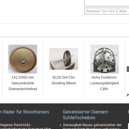
1A1 D400 mm
B126 Grit Cbn
Hohe Funktions-
Vakuumbrähte
Grinding Wheel
Leistungsfähigkeit
Diamantschleifrad
CBN-
Diamantschleifscheibe
P
galvanisierte Bond-
K
ISO-Bescheinigung
F
n-Räder für Woodturners
Galvanisierter Diamant-
1
Schleifscheiben
K
1
rlegenes Rand-Holz-
Genauigkeit blaues galvanisiertes der