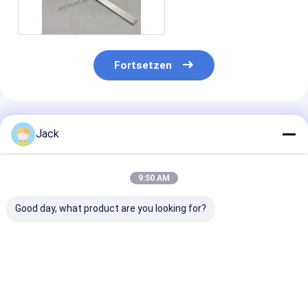
For Grinding
Fortsetzen
Empfohlene Produkte
Jack
9:50 AM
Good day, what product are you looking for?
Elektroplattierte
Elektroplattierte
Elektroplattie
Diamantprodukte
Diamantschleifräder
Diamantschlei
mit doppeltem Gitter
zum Schleifen von
Durchmesser 
Gusseisen
Kiesnummer 1
Bestpreis
Bestpreis
Bestprei