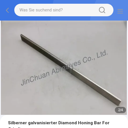
2
/
4
Silberner galvanisierter Diamond Honing Bar For