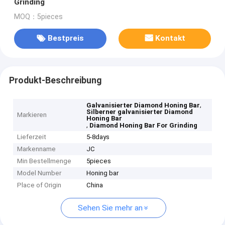
Grinding
MOQ：5pieces
Bestpreis
Kontakt
Produkt-Beschreibung
,
Galvanisierter Diamond Honing Bar
Silberner galvanisierter Diamond
Markieren
Honing Bar
,
Diamond Honing Bar For Grinding
Lieferzeit
5-8days
Markenname
JC
Min Bestellmenge
5pieces
Model Number
Honing bar
Place of Origin
China
Sehen Sie mehr an