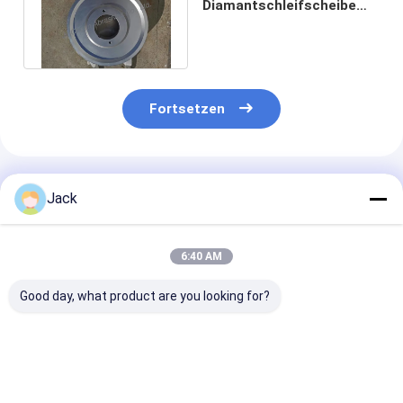
Diamantschleifscheibe
als Elektro-Schleifräder
für Gummi
Fortsetzen
Empfohlene Produkte
Jack
6:40 AM
Good day, what product are you looking for?
Diamantschleifscheibe
3A1 Harz-Diamant-
1E1/R45 Hartl
mit Hybridbindung
Schleifrad
Diamantschlei
für
Gebrauchtes
D100/120 Geei