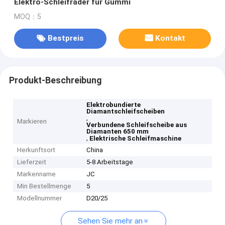
Elektro-Schleifräder für Gummi
MOQ：5
Bestpreis
Kontakt
Produkt-Beschreibung
Elektrobundierte
Diamantschleifscheiben
,
Markieren
Verbundene Schleifscheibe aus
Diamanten 650 mm
,
Elektrische Schleifmaschine
Herkunftsort
China
Lieferzeit
5-8 Arbeitstage
Markenname
JC
Min Bestellmenge
5
Modellnummer
D20/25
Sehen Sie mehr an