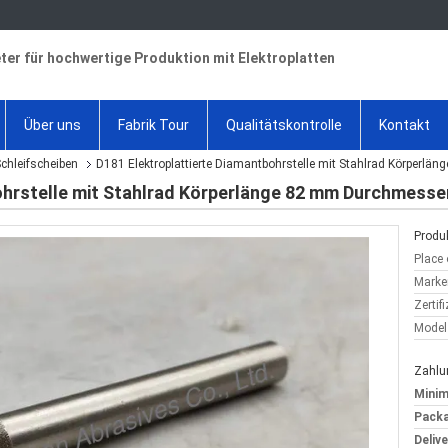
ter für hochwertige Produktion mit Elektroplatten
Über uns
Fabrik Tour
Qualitätskontrolle
Kontakt
chleifscheiben
D181 Elektroplattierte Diamantbohrstelle mit Stahlrad Körper
ohrstelle mit Stahlrad Körperlänge 82 mm Durchmesse
Produk
Place 
Marke
Zertif
Model
Zahlu
Minim
Packa
Deliv