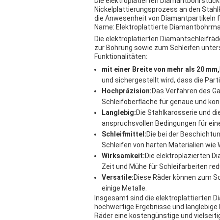
Die elektroplatierten Diamantbohrstücke
Nickelplattierungsprozess an den Stahl
die Anwesenheit von Diamantpartikeln für
Name: Elektroplattierte Diamantbohrm
Die elektroplatierten Diamantschleifräd
zur Bohrung sowie zum Schleifen unters
Funktionalitäten:
mit einer Breite von mehr als 20 mm,
und sichergestellt wird, dass die Par
Hochpräzision:
Das Verfahren des Gal
Schleifoberfläche für genaue und kon
Langlebig:
Die Stahlkarosserie und d
anspruchsvollen Bedingungen für eine
Schleifmittel:
Die bei der Beschichtu
Schleifen von harten Materialien wie
Wirksamkeit:
Die elektroplazierten Di
Zeit und Mühe für Schleifarbeiten red
Versatile:
Diese Räder können zum Sc
einige Metalle.
Insgesamt sind die elektroplattierten D
hochwertige Ergebnisse und langlebige 
Räder eine kostengünstige und vielseitig