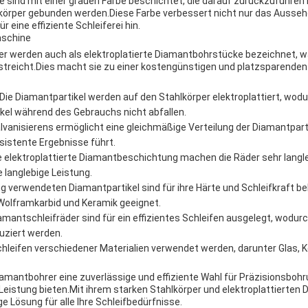
 sind mit einer grauen Farbe beschichtet, die darauf zurückzuführen 
körper gebunden werden.Diese Farbe verbessert nicht nur das Ausseh
 eine effiziente Schleiferei hin.
aschine
er werden auch als elektroplatierte Diamantbohrstücke bezeichnet, was 
treicht.Dies macht sie zu einer kostengünstigen und platzsparenden 
Die Diamantpartikel werden auf den Stahlkörper elektroplattiert, wodu
tikel während des Gebrauchs nicht abfallen.
vanisierens ermöglicht eine gleichmäßige Verteilung der Diamantpart
sistente Ergebnisse führt.
ie elektroplattierte Diamantbeschichtung machen die Räder sehr langl
 langlebige Leistung.
ng verwendeten Diamantpartikel sind für ihre Härte und Schleifkraft b
 Wolframkarbid und Keramik geeignet.
amantschleifräder sind für ein effizientes Schleifen ausgelegt, wodurc
uziert werden.
hleifen verschiedener Materialien verwendet werden, darunter Glas, 
iamantbohrer eine zuverlässige und effiziente Wahl für Präzisionsbohr
Leistung bieten.Mit ihrem starken Stahlkörper und elektroplattierten
e Lösung für alle Ihre Schleifbedürfnisse.