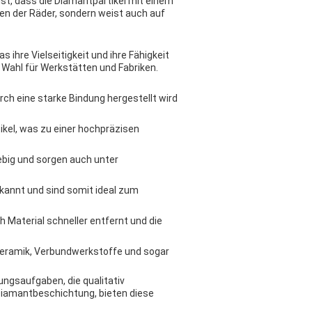
ist, dass die Diamantpartikel mit einem
en der Räder, sondern weist auch auf
ihre Vielseitigkeit und ihre Fähigkeit
Wahl für Werkstätten und Fabriken.
rch eine starke Bindung hergestellt wird
ikel, was zu einer hochpräzisen
ebig und sorgen auch unter
ekannt und sind somit ideal zum
h Material schneller entfernt und die
Keramik, Verbundwerkstoffe und sogar
ungsaufgaben, die qualitativ
 Diamantbeschichtung, bieten diese