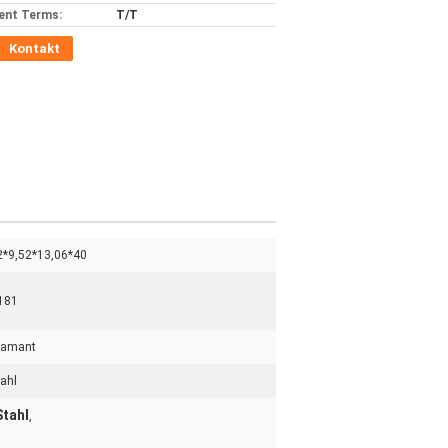
ent Terms:
T/T
Kontakt
2*9,52*13,06*40
181
iamant
tahl
Stahl
,