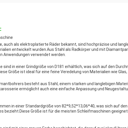
:
aschine
, auch als elektroplatierte Räder bekannt, sind hochpräzise und langl
rialien entwickelt wurden.Aus Stahl als Radkörper und mit Diamantpar
l von Anwendungen verwendet werden.
 sind in einer Grindgröße von D181 erhältlich, was sich auf den Durc
se Größe ist ideal für eine feine Veredelung von Materialien wie Gla
amantbohrers besteht aus Stahl, einem starken und langlebigen Mater
ahlkarosserie ermöglicht auch eine einfache Anpassung und Neugestalt
mmen in einer Standardgröße von 82*9,52*13,06*40, was sich auf den 
s bezieht.Diese Größe ist für die meisten Schleifmaschinen geeignet 