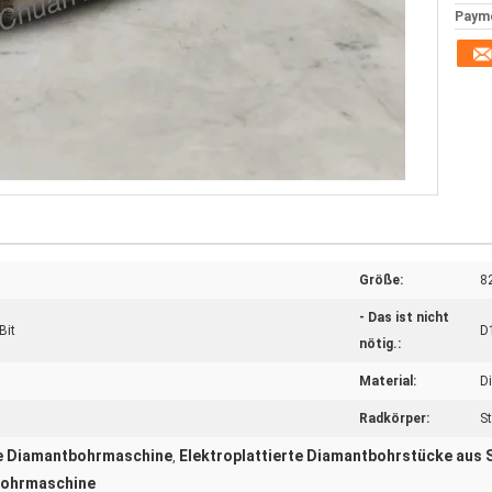
Paym
Größe:
8
- Das ist nicht
Bit
D
nötig.:
Material:
D
Radkörper:
S
te Diamantbohrmaschine
Elektroplattierte Diamantbohrstücke aus 
,
Bohrmaschine