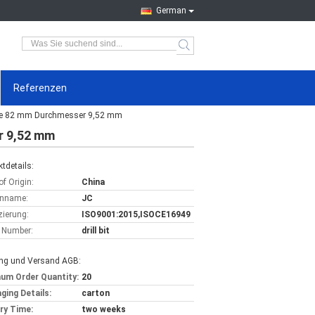
German
Referenzen
länge 82 mm Durchmesser 9,52 mm
r 9,52 mm
tdetails:
of Origin:
China
nname:
JC
izierung:
ISO9001:2015,ISOCE16949
 Number:
drill bit
ng und Versand AGB:
um Order Quantity:
20
ging Details:
carton
ery Time:
two weeks