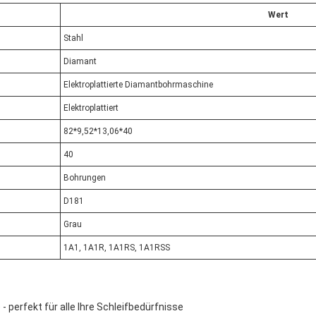
Wert
Stahl
Diamant
Elektroplattierte Diamantbohrmaschine
Elektroplattiert
82*9,52*13,06*40
40
Bohrungen
D181
Grau
1A1, 1A1R, 1A1RS, 1A1RSS
 perfekt für alle Ihre Schleifbedürfnisse