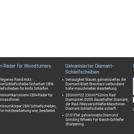
n-Räder für Woodturners
Galvanisierter Diamant-
Schleifscheiben
rlegenes Rand-Holz-
Genauigkeit blaues galvanisiertes der
henSchleifscheibe-Sicherheit CBN-
Diamant-Blatt-Steinharz-verbundene
leifscheiben für kinfe Schärfen
hohe maschinellen Bearbeitung
miniumkarosserie CBN-Räder für
203mm*22.23mm*32mm Rad
zmaschinen
Diamanten D200 dauerhafter Diamant,
der Rad-/Messerschleifer-Maschinen-
miniumkörper CBN Schleifscheiben,
Diamant-Schleifscheibe schärft
 für Holzbearbeitung war, bearbeitet
D151Flat galvanisierte Diamond
Grinding Wheels For Bench-Schleifer
Sharpening