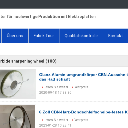
ter für hochwertige Produktion mit Elektroplatten
Über uns
Fabrik Tour
Qualitätskontrolle
Kontakt
l
(100)
rbide sharpening wheel
Glanz-Aluminiumgrundkörper CBN-Ausschnitt
das Rad schärft
Lesen Sie weiter
Bestpreis
2020-09-18 17:38:30
6 Zoll CBN-Harz-Bondschleifscheibe-festes K
Lesen Sie weiter
Bestpreis
2023-01-28 10:28:41