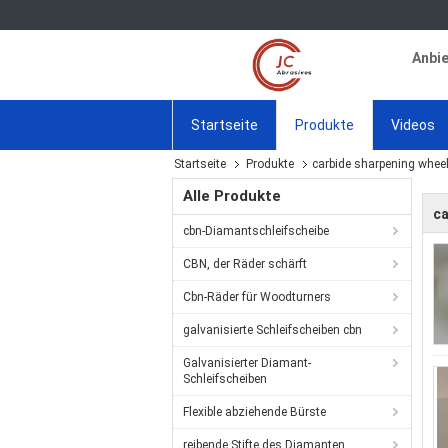
Anbie
Startseite
Produkte
Videos
Startseite
Produkte
carbide sharpening whee
Alle Produkte
ca
cbn-Diamantschleifscheibe
CBN, der Räder schärft
Cbn-Räder für Woodturners
galvanisierte Schleifscheiben cbn
Galvanisierter Diamant-
Schleifscheiben
Flexible abziehende Bürste
reibende Stifte des Diamanten