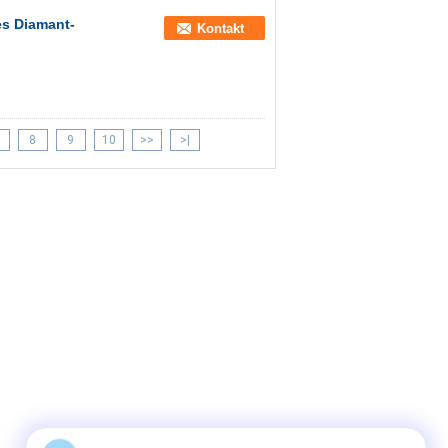
es Diamant-
Kontakt
8
9
10
>>
>|