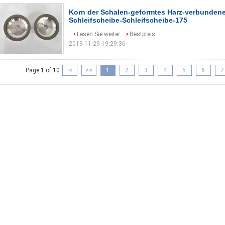
Korn der Schalen-geformtes Harz-verbunden
Schleifscheibe-Schleifscheibe-175
Lesen Sie weiter
Bestpreis
2019-11-29 19:29:36
Page 1 of 10
|<
<<
1
2
3
4
5
6
7