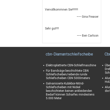
Vervollkommnen Sie!!!!!!!!
—— Gina Freaser
Sehr gut!!!!
—— Ben Carlson
cbn-Diamantschleifscheibe
Cb
Elektroplattierte CBN-Schleifmaschine
Übe
Dre
Für Bandsäge beschichtete CBN
Sch
Schleifscheiben/reibende runde
Schleifscheiben CBN 5000meters
Alu
Hol
Galvanisierte Kubikbor-Nitrid-
Schleifscheiben mit Nickel
Alu
beschichteten keinen ankleidenden
die
Bedarf können Scharfes mindestens
5.000 Meter