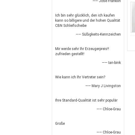
—— Jose Franklin
Ich bin sehr glücklich, den ich kaufen
kann so billigere und der hohen Qualität
CBN Schleifscheibe
—— Süßigkeits-Kennzeichen
Mir werde sehr Ihr Erzeugerpreis!!
zufrieden gestellt!
—— Ian-bink
Wie kann ich Ihr Vertreter sein?
—— Mary J Livingston
Ihre Standard-Qualität ist sehr populär
—— Chloe-Grau
Große
—— Chloe-Grau