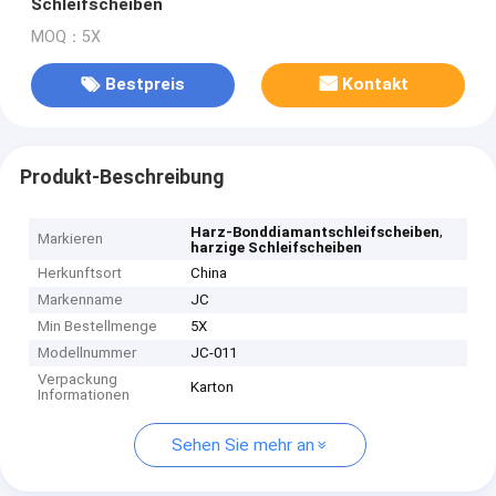
Schleifscheiben
MOQ：5X
Bestpreis
Kontakt
Produkt-Beschreibung
,
Harz-Bonddiamantschleifscheiben
Markieren
harzige Schleifscheiben
Herkunftsort
China
Markenname
JC
Min Bestellmenge
5X
Modellnummer
JC-011
Verpackung
Karton
Informationen
Sehen Sie mehr an