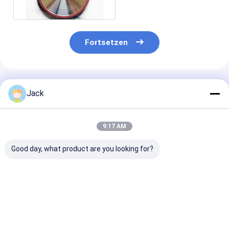
Fortsetzen
Empfohlene Produkte
Jack
9:17 AM
Good day, what product are you looking for?
Selbstschärfende
12A9 Harz-
4A2 Harz-
Harzbindung
Diamantschleifrad,
Diamantschlei
Diamantschleifrad
Durchmesser 150
für
350mm 20mm Dicke
mm, Diamantgrit
Hartmetallwer
127mm Bohrung
Nummer 100
Durchmesser 
Bestpreis
Bestpreis
Bestprei
Hohe Schleifleistung
Körnung D500