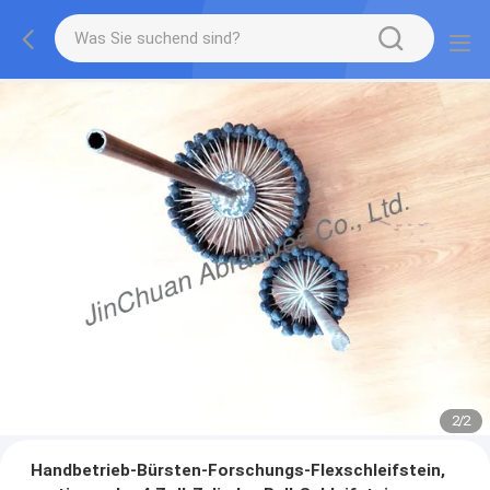
2
/
2
Handbetrieb-Bürsten-Forschungs-Flexschleifstein,