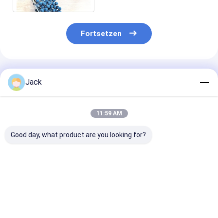
Schleifstein
Fortsetzen
Empfohlene Produkte
Jack
11:59 AM
Good day, what product are you looking for?
Verschiedene
SIC-Bürste als
Siliziumkarbid
Größen Sic Honing
Schleifbürste zum
Polierhonbürs
Brush als Brush
Polieren von Abfällen
Honing Fro
Siliziumkarbid
Deburring und
Abrasivbürste
Bestpreis
Bestpreis
Bestprei
Veredelung