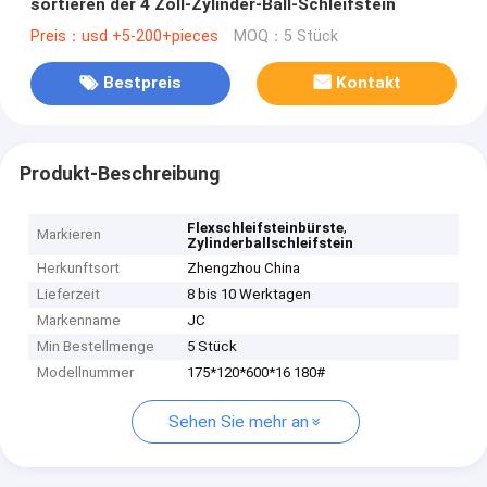
sortieren der 4 Zoll-Zylinder-Ball-Schleifstein
Preis：usd +5-200+pieces
MOQ：5 Stück
Bestpreis
Kontakt
Produkt-Beschreibung
,
Flexschleifsteinbürste
Markieren
Zylinderballschleifstein
Herkunftsort
Zhengzhou China
Lieferzeit
8 bis 10 Werktagen
Markenname
JC
Min Bestellmenge
5 Stück
Modellnummer
175*120*600*16 180#
Sehen Sie mehr an