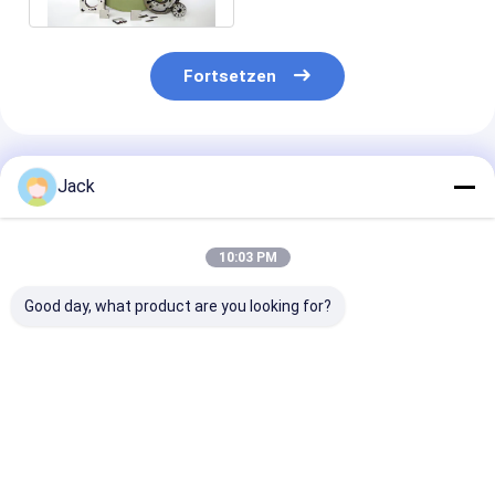
Fortsetzen
Empfohlene Produkte
Jack
10:03 PM
Good day, what product are you looking for?
Selbstschärfende
12A9 Harz-
4A2 Harz-
Harzbindung
Diamantschleifrad,
Diamantschlei
Diamantschleifrad
Durchmesser 150
für
350mm 20mm Dicke
mm, Diamantgrit
Hartmetallwer
127mm Bohrung
Nummer 100
Durchmesser 
Bestpreis
Bestpreis
Bestprei
Hohe Schleifleistung
Körnung D500