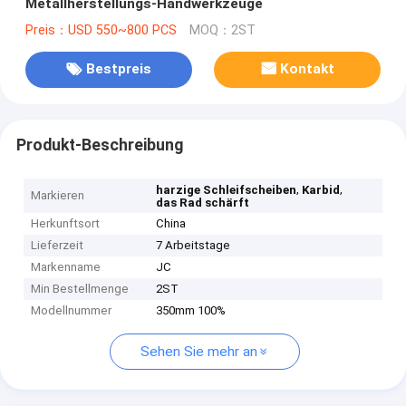
Metallherstellungs-Handwerkzeuge
Preis：USD 550~800 PCS
MOQ：2ST
Bestpreis
Kontakt
Produkt-Beschreibung
,
,
harzige Schleifscheiben
Karbid
Markieren
das Rad schärft
Herkunftsort
China
Lieferzeit
7 Arbeitstage
Markenname
JC
Min Bestellmenge
2ST
Modellnummer
350mm 100%
Sehen Sie mehr an