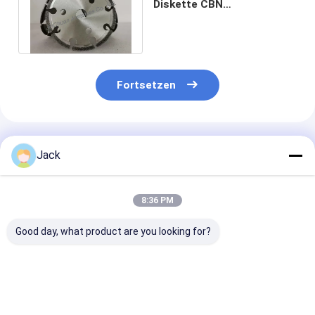
Diskette CBN
Schleifscheibe-B251 Grit
Size Cbn Grinder Cutting
Fortsetzen
Empfohlene Produkte
Jack
8:36 PM
Good day, what product are you looking for?
125mm galvanisch
14F1 Harz-
Elektroplattie
gebundene CBN-
Diamantschleifräder
CBN-Schleifra
Schleifscheibe zum
für Messer, D91, C75,
Endmühle,