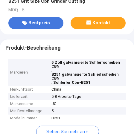
B251 Grit Size Cbn Grinder Cutting
MOQ：5
Bestpreis
Kontakt
Produkt-Beschreibung
5 Zoll galvanisierte Schleifscheiben
CBN
,
Markieren
B251 galvanisierte Schleifscheiben
CBN
,
Schleifer Cbn-B251
Herkunftsort
China
Lieferzeit
5-8 Arbeits-Tage
Markenname
JC
Min Bestellmenge
5
Modellnummer
B251
Sehen Sie mehr an