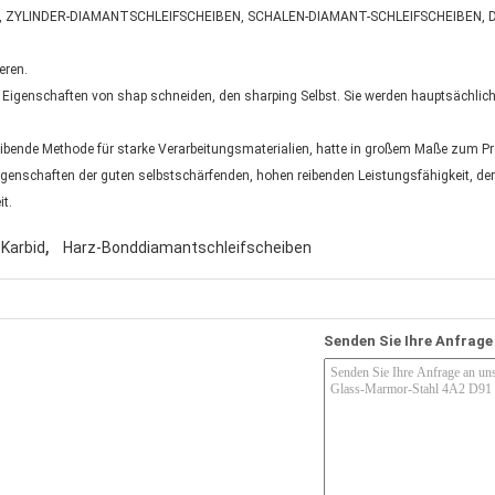
N, ZYLINDER-DIAMANTSCHLEIFSCHEIBEN, SCHALEN-DIAMANT-SCHLEIFSCHEIBEN,
eren.
igenschaften von shap schneiden, den sharping Selbst. Sie werden hauptsächlich b
bende Methode für starke Verarbeitungsmaterialien, hatte in großem Maße zum Pr
enschaften der guten selbstschärfenden, hohen reibenden Leistungsfähigkeit, der
it.
,
Karbid
Harz-Bonddiamantschleifscheiben
Senden Sie Ihre Anfrage