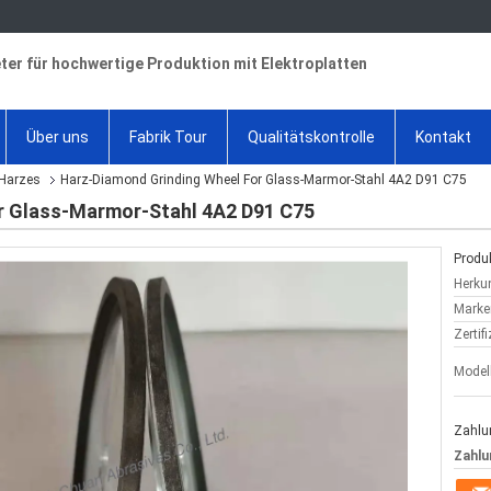
ter für hochwertige Produktion mit Elektroplatten
Über uns
Fabrik Tour
Qualitätskontrolle
Kontakt
 Harzes
Harz-Diamond Grinding Wheel For Glass-Marmor-Stahl 4A2 D91 C75
r Glass-Marmor-Stahl 4A2 D91 C75
Produk
Herkun
Marke
Zertif
Model
Zahlu
Zahlu