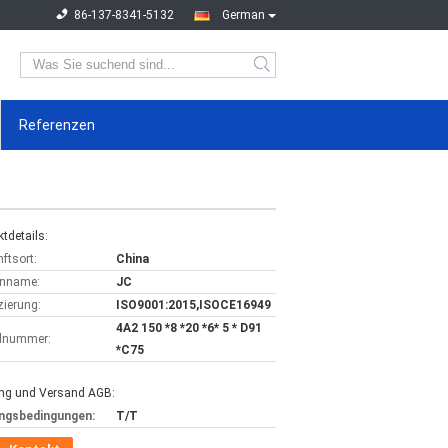
86-137-8341-5132
German
Referenzen
tdetails:
ftsort:
China
nname:
JC
izierung:
ISO9001:2015,ISOCE16949
4A2 150 *8 *20 *6* 5 * D91
lnummer:
*C75
ng und Versand AGB:
ngsbedingungen:
T/T