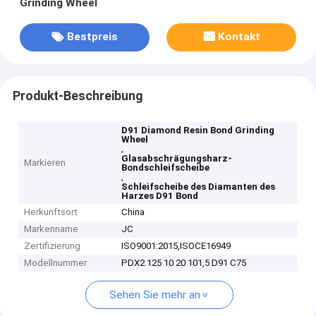
Grinding Wheel
Bestpreis
Kontakt
Produkt-Beschreibung
D91 Diamond Resin Bond Grinding
Wheel
,
Glasabschrägungsharz-
Markieren
Bondschleifscheibe
,
Schleifscheibe des Diamanten des
Harzes D91 Bond
Herkunftsort
China
Markenname
JC
Zertifizierung
ISO9001:2015,ISOCE16949
Modellnummer
PDX2 125 10 20 101,5 D91 C75
Sehen Sie mehr an