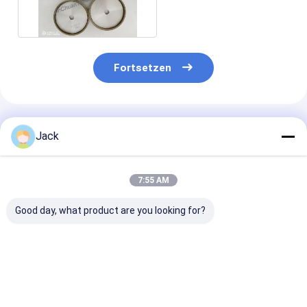
Bond Grinding Wheel
Fortsetzen
Empfohlene Produkte
Jack
7:55 AM
Good day, what product are you looking for?
Selbstschärfende
12A9 Harz-
4A2 Harz-
Harzbindung
Diamantschleifrad,
Diamantschlei
Diamantschleifrad
Durchmesser 150
für
350mm 20mm Dicke
mm, Diamantgrit
Hartmetallwer
127mm Bohrung
Nummer 100
Durchmesser 