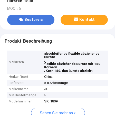
Bürsten-180#
MOQ：5
Bestpreis
Kontakt
Produkt-Beschreibung
abschleifende flexible abziehende
Bürste
,
Markieren
flexible abziehende Bürste mit 180
Körnern
,
,
Korn 180
das Bürste abzieht
Herkunftsort
China
Lieferzeit
5-8 Arbeitstage
Markenname
JC
Min Bestellmenge
5
Modellnummer
SIC 180#
Sehen Sie mehr an