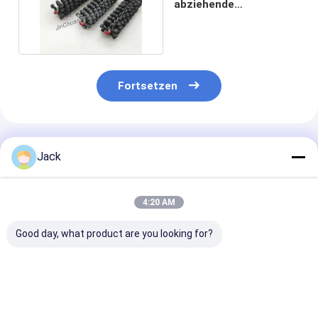
abziehende
Scheuermittel Bürsten-
180#
Fortsetzen
Empfohlene Produkte
Jack
4:20 AM
Good day, what product are you looking for?
Verschiedene
SIC-Bürste als
Siliziumkarbid
Größen Sic Honing
Schleifbürste zum
Polierhonbürs
Brush als Brush
Polieren von Abfällen