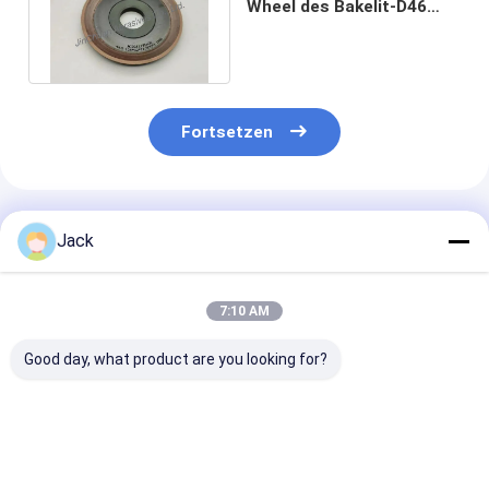
Wheel des Bakelit-D46
125 32 11,5 (3) 1 C100
ISO9001
Fortsetzen
Empfohlene Produkte
Jack
7:10 AM
Good day, what product are you looking for?
Selbstschärfende
12A9 Harz-
4A2 Harz-
Harzbindung
Diamantschleifrad,
Diamantschlei
Diamantschleifrad
Durchmesser 150
für