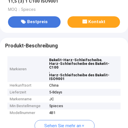
11,5 (3) 1 C100 ISO9001
MOQ：5pieces
Bestpreis
Kontakt
Produkt-Beschreibung
,
Bakelit-Harz-Schleifscheibe
Harz-Schleifscheibe des Bakelit-
C100
Markieren
,
Harz-Schleifscheibe des Bakelit-
ISO9001
Herkunftsort
China
Lieferzeit
5-8days
Markenname
JC
Min Bestellmenge
5pieces
Modellnummer
4B1
Sehen Sie mehr an