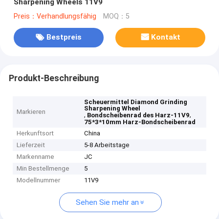
Sharpening Wheels 11V9
Preis：Verhandlungsfähig
MOQ：5
Bestpreis
Kontakt
Produkt-Beschreibung
Scheuermittel Diamond Grinding
Sharpening Wheel
Markieren
,
,
Bondscheibenrad des Harz-11V9
75*3*10mm Harz-Bondscheibenrad
Herkunftsort
China
Lieferzeit
5-8 Arbeitstage
Markenname
JC
Min Bestellmenge
5
Modellnummer
11V9
Sehen Sie mehr an