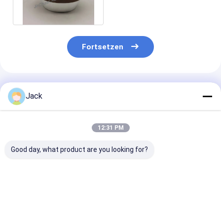
Wheels 11V9
Fortsetzen
Empfohlene Produkte
Jack
12:31 PM
Good day, what product are you looking for?
Selbstschärfende
12A9 Harz-
4A2 Harz-
Harzbindung
Diamantschleifrad,
Diamantschlei
Diamantschleifrad
Durchmesser 150
für
350mm 20mm Dicke
mm, Diamantgrit
Hartmetallwer
127mm Bohrung
Nummer 100
Durchmesser 
Bestpreis
Bestpreis
Bestprei