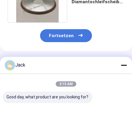
Diamantschleifscheibe
1V1 45 Grad Rad
Fortsetzen
Empfohlene Produkte
Jack
3:15 AM
Good day, what product are you looking for?
Selbstschärfende
12A9 Harz-
4A2 Harz-
Harzbindung
Diamantschleifrad,
Diamantschlei
Diamantschleifrad
Durchmesser 150
für