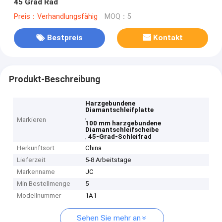
45 Grad Rad
Preis：Verhandlungsfähig
MOQ：5
Bestpreis
Kontakt
Produkt-Beschreibung
Harzgebundene
Diamantschleifplatte
,
Markieren
100 mm harzgebundene
Diamantschleifscheibe
,
45-Grad-Schleifrad
Herkunftsort
China
Lieferzeit
5-8 Arbeitstage
Markenname
JC
Min Bestellmenge
5
Modellnummer
1A1
Sehen Sie mehr an