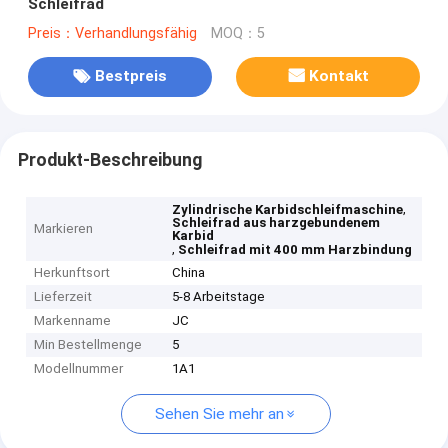
Schleifrad
Preis：Verhandlungsfähig
MOQ：5
Bestpreis
Kontakt
Produkt-Beschreibung
,
Zylindrische Karbidschleifmaschine
Schleifrad aus harzgebundenem
Markieren
Karbid
,
Schleifrad mit 400 mm Harzbindung
Herkunftsort
China
Lieferzeit
5-8 Arbeitstage
Markenname
JC
Min Bestellmenge
5
Modellnummer
1A1
Sehen Sie mehr an