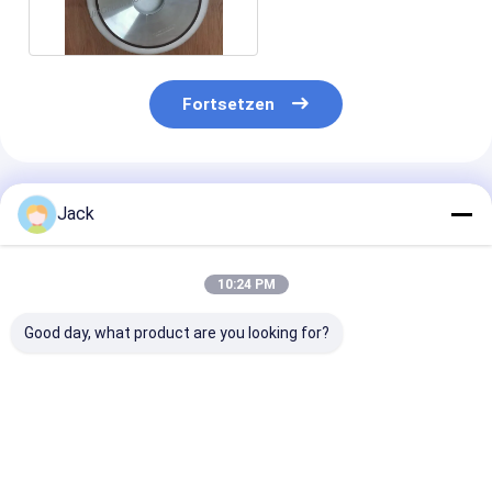
Schleifrad
Fortsetzen
Empfohlene Produkte
Jack
10:24 PM
Good day, what product are you looking for?
Selbstschärfende
12A9 Harz-
4A2 Harz-
Harzbindung
Diamantschleifrad,
Diamantschlei
Diamantschleifrad
Durchmesser 150
für
350mm 20mm Dicke
mm, Diamantgrit
Hartmetallwer
127mm Bohrung
Nummer 100
Durchmesser 
Bestpreis
Bestpreis
Bestprei