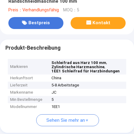
Randschneidmaschine 100 mm
Preis：Verhandlungsfähig
MOQ：5
Bestpreis
Kontakt
Produkt-Beschreibung
,
Schleifrad aus Harz 100 mm
Markieren
,
Zylindrische Harzmaschine
1EE1 Schleifrad für Harzbindungen
Herkunftsort
China
Lieferzeit
5-8 Arbeitstage
Markenname
JC
Min Bestellmenge
5
Modellnummer
1EE1
Sehen Sie mehr an