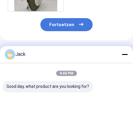
100 mm
Fortsetzen
Empfohlene Produkte
Jack
9:46 PM
Good day, what product are you looking for?
Selbstschärfende
12A9 Harz-
4A2 Harz-
Harzbindung
Diamantschleifrad,
Diamantschlei
Diamantschleifrad
Durchmesser 150
für
350mm 20mm Dicke
mm, Diamantgrit
Hartmetallwer
127mm Bohrung
Nummer 100
Durchmesser 
Bestpreis
Bestpreis
Bestprei
Hohe Schleifleistung
Körnung D500