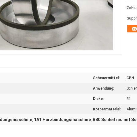
Zahlu
Supply
Scheuermittel:
CBN
Anwendung:
Schlei
Dicke:
51
Körpermaterial:
Alumi
ndungsmaschine
1A1 Harzbindungsmaschine
B80 Schleifrad mit Sc
,
,