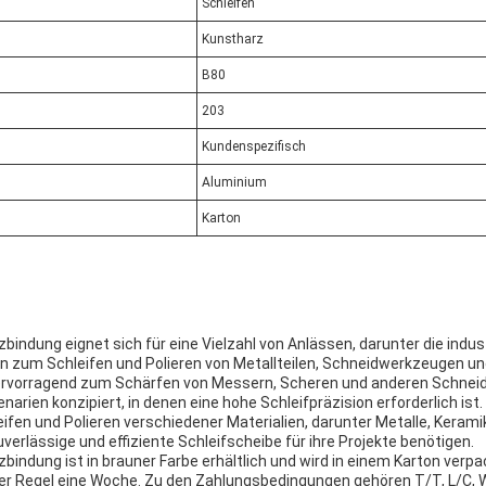
Schleifen
Kunstharz
B80
203
Kundenspezifisch
Aluminium
Karton
bindung eignet sich für eine Vielzahl von Anlässen, darunter die indus
nn zum Schleifen und Polieren von Metallteilen, Schneidwerkzeugen 
hervorragend zum Schärfen von Messern, Scheren und anderen Schne
enarien konzipiert, in denen eine hohe Schleifpräzision erforderlich ist
fen und Polieren verschiedener Materialien, darunter Metalle, Keramik
uverlässige und effiziente Schleifscheibe für ihre Projekte benötigen.
bindung ist in brauner Farbe erhältlich und wird in einem Karton verp
n der Regel eine Woche. Zu den Zahlungsbedingungen gehören T/T, L/C,