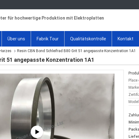
ter für hochwertige Produktion mit Elektroplatten
Über uns
Fabrik Tour
Qualitätskontrolle
Kontakt
 Harzes
Resin CBN Bond Schleifrad B80 Grit 51 angepasste Konzentration 1A1
rit 51 angepasste Konzentration 1A1
Produk
Place 
Marke
Zertif
Model
Zahlu
Minim
Packa
Liefer