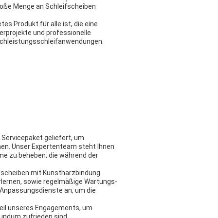
große Menge an Schleifscheiben
 Produkt für alle ist, die eine
kerprojekte und professionelle
 Hochleistungsschleifanwendungen.
Servicepaket geliefert, um
hen. Unser Expertenteam steht Ihnen
eme zu beheben, die während der
eifscheiben mit Kunstharzbindung
rlernen, sowie regelmäßige Wartungs-
r Anpassungsdienste an, um die
 Teil unseres Engagements, um
undum zufrieden sind.