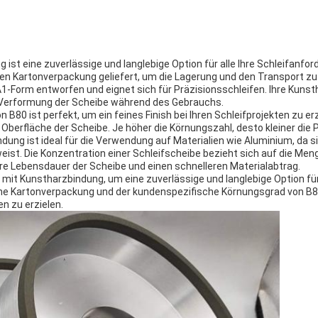
ist eine zuverlässige und langlebige Option für alle Ihre Schleifanford
chen Kartonverpackung geliefert, um die Lagerung und den Transport zu 
A1-Form entworfen und eignet sich für Präzisionsschleifen. Ihre Kuns
e Verformung der Scheibe während des Gebrauchs.
B80 ist perfekt, um ein feines Finish bei Ihren Schleifprojekten zu er
r Oberfläche der Scheibe. Je höher die Körnungszahl, desto kleiner die P
ung ist ideal für die Verwendung auf Materialien wie Aluminium, da s
t. Die Konzentration einer Schleifscheibe bezieht sich auf die Menge
ere Lebensdauer der Scheibe und einen schnelleren Materialabtrag.
e mit Kunstharzbindung, um eine zuverlässige und langlebige Option für
ische Kartonverpackung und der kundenspezifische Körnungsgrad von B
en zu erzielen.