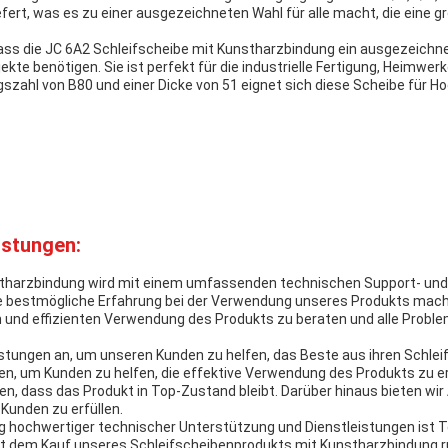
efert, was es zu einer ausgezeichneten Wahl für alle macht, die eine 
 die JC 6A2 Schleifscheibe mit Kunstharzbindung ein ausgezeichnetes
ekte benötigen. Sie ist perfekt für die industrielle Fertigung, Heimwer
gszahl von B80 und einer Dicke von 51 eignet sich diese Scheibe für
istungen:
tharzbindung wird mit einem umfassenden technischen Support- und 
ie bestmögliche Erfahrung bei der Verwendung unseres Produkts mac
en und effizienten Verwendung des Produkts zu beraten und alle Probl
eistungen an, um unseren Kunden zu helfen, das Beste aus ihren Schl
n, um Kunden zu helfen, die effektive Verwendung des Produkts zu e
en, dass das Produkt in Top-Zustand bleibt. Darüber hinaus bieten wi
Kunden zu erfüllen.
ng hochwertiger technischer Unterstützung und Dienstleistungen ist
it dem Kauf unseres Schleifscheibenprodukts mit Kunstharzbindung r