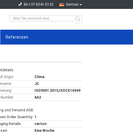
86-137-8341-5132
German
Referenzen
tdetails:
of Origin:
China
nname:
JC
izierung:
ISO9001:2015,ISOCE16949
 Number:
6A2
ng und Versand AGB:
um Order Quantity:
1
ging Details:
carton
zeit:
Eine Woche