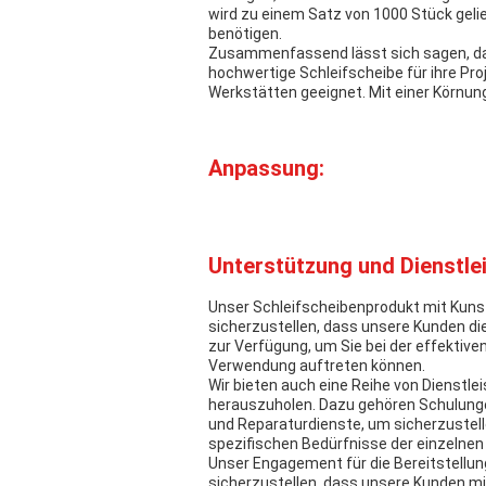
wird zu einem Satz von 1000 Stück geli
benötigen.
Zusammenfassend lässt sich sagen, dass
hochwertige Schleifscheibe für ihre Proj
Werkstätten geeignet. Mit einer Körnun
Anpassung:
Unterstützung und Dienstle
Unser Schleifscheibenprodukt mit Kuns
sicherzustellen, dass unsere Kunden d
zur Verfügung, um Sie bei der effektiv
Verwendung auftreten können.
Wir bieten auch eine Reihe von Dienstl
herauszuholen. Dazu gehören Schulunge
und Reparaturdienste, um sicherzustell
spezifischen Bedürfnisse der einzelnen 
Unser Engagement für die Bereitstellu
sicherzustellen, dass unsere Kunden m