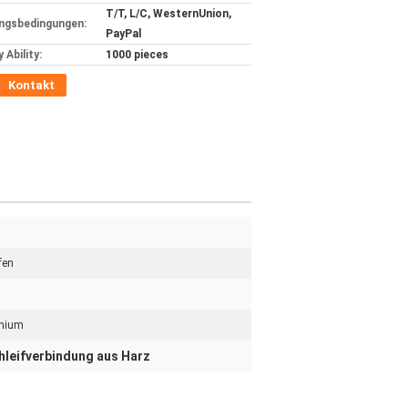
T/T, L/C, WesternUnion,
ngsbedingungen:
PayPal
 Ability:
1000 pieces
Kontakt
fen
nium
hleifverbindung aus Harz