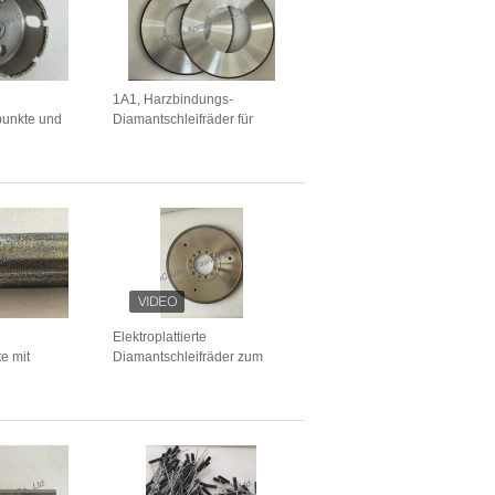
1A1, Harzbindungs-
punkte und
Diamantschleifräder für
rte Punkte
Wolframkarbid, individuell
passbar)
angepasst
Elektroplattierte
e mit
Diamantschleifräder zum
r
Schleifen von Gusseisen