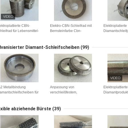
ektroplattierte CBN-
Elektro-CBN-Schleifrad mit
Elektroplatierte
hleifrad für Lebensmittel-
Bernsteinfarbe Cbn-
Diamantschleif
hnittbandsägen
elektroplattierte
geformte montie
ollständig anpassbar)
Schleifscheibe
(vollständig an
lvanisierter Diamant-Schleifscheiben
(99)
2 Metallbindung
Anpassung von
Elektroplattierte
amantschleifscheiben für
verschleißfestem,
Diamantprodukt
hleifband,
elektroplattiertem
doppeltem Gitte
iamantkornnummer 450
Diamantschleifrad
78*10*12.7*5*V60 mit
exible abziehende Bürste
(39)
Hochgeschwindigkeitsfähigkeit