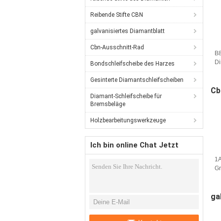
Reibende Stifte CBN
galvanisiertes Diamantblatt
Cbn-Ausschnitt-Rad
B8
Di
Bondschleifscheibe des Harzes
Sc
Gesinterte Diamantschleifscheiben
vo
Cb
Diamant-Schleifscheibe für
Bremsbeläge
Holzbearbeitungswerkzeuge
Ich bin online Chat Jetzt
1A
Gr
Ho
ga