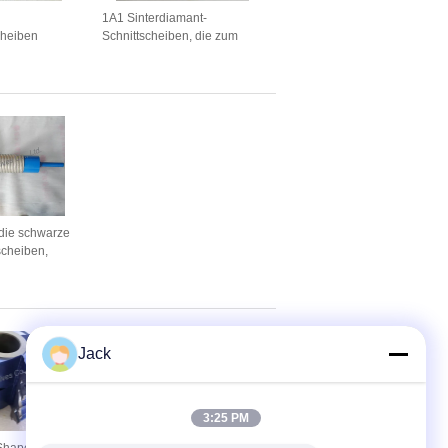
1A1 Sinterdiamant-
cheiben
Schnittscheiben, die zum
Schneiden von Keramik vor
der Sinterung verwendet
werden, Durchmesser 300
und 350 mm
die schwarze
scheiben,
maschinell
Jack
3:25 PM