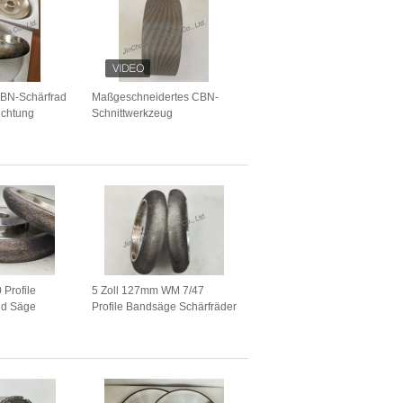
CBN-Schärfrad
Maßgeschneidertes CBN-
ichtung
Schnittwerkzeug
150*5308*32*51 B126 für
ng Band Saw
Lebensmittelsagen.
 Profile
5 Zoll 127mm WM 7/47
nd Säge
Profile Bandsäge Schärfräder
für Holzmischer