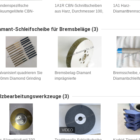
ndenspezifische
1A1R CBN-Schnittscheiben
1A1 Harz-
kuumgelötete CBN-
aus Harz, Durchmesser 100,
Diamanttrenns
ofilschleifscheiben
Dicke 1.5,
amant-Schleifscheibe für Bremsbeläge
(3)
lvanisiert quadrieren Sie
Bremsbelag-Diamant
Bremsscheibe, 
40mm Diamond Grinding
imprägnierte
Diamantschleif
eel For Brake Auflagen
Schleifscheibe/Präzisions-
Gang-Diamant-
Diamant-Polierrad
Polierauflagen 
bearbeitet
lzbearbeitungswerkzeuge
(3)