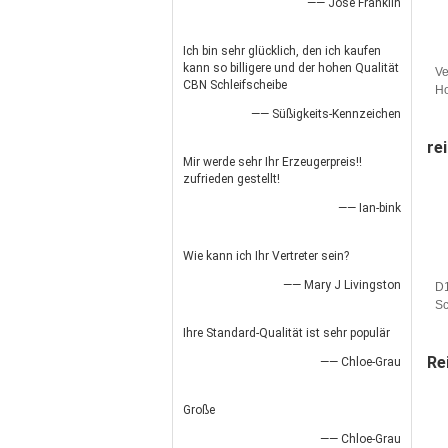
—— Jose Franklin
Ich bin sehr glücklich, den ich kaufen
kann so billigere und der hohen Qualität
Ve
CBN Schleifscheibe
Ho
Ho
—— Süßigkeits-Kennzeichen
Ve
re
Mir werde sehr Ihr Erzeugerpreis!!
zufrieden gestellt!
—— Ian-bink
Wie kann ich Ihr Vertreter sein?
—— Mary J Livingston
D1
Sc
Ko
Ihre Standard-Qualität ist sehr populär
Ko
Sc
Re
—— Chloe-Grau
Große
—— Chloe-Grau