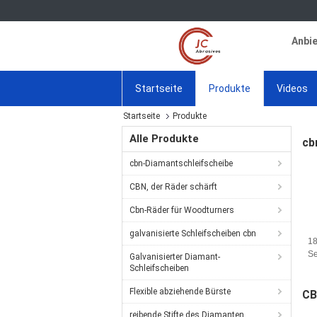
Anbie
Startseite
Produkte
Videos
Startseite
Produkte
Alle Produkte
cb
cbn-Diamantschleifscheibe
CBN, der Räder schärft
Cbn-Räder für Woodturners
galvanisierte Schleifscheiben cbn
1
Se
Galvanisierter Diamant-
Kl
Schleifscheiben
Ni
Flexible abziehende Bürste
ve
CB
Be
reibende Stifte des Diamanten