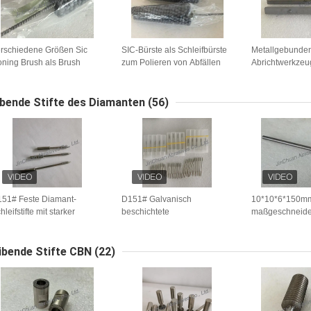
rschiedene Größen Sic
SIC-Bürste als Schleifbürste
Metallgebunde
ning Brush als Brush
zum Polieren von Abfällen
Abrichtwerkzeu
ning Fro Deburring und
Siliziumkarbid Abrasivbürste
von Kohlenstoff
redelung
ibende Stifte des Diamanten
(56)
51# Feste Diamant-
D151# Galvanisch
10*10*6*150m
hleifstifte mit starker
beschichtete
maßgeschneide
rnhaftung, 2,2 mm
Diamantschleifstifte mit 2,2
Ejektorpins für
pfdurchmesser und 8 mm
mm Kopfdurchmesser und
hleiflänge
abriebfester
ibende Stifte CBN
(22)
Diamantbeschichtung