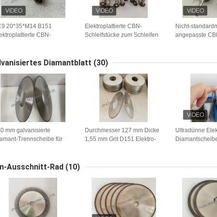
C9 20*35*M14 B151
Elektroplattierte CBN-
Nicht-standard
ektroplattierte CBN-
Schleifstücke zum Schleifen
angepasste CBN
hleifstücke zum Schleifen
von Metallen
30*122,5*6*3 
n Metallen
Schärfen von M
((BIM, HCS, HS
lvanisiertes Diamantblatt
(30)
0 mm galvanisierte
Durchmesser 127 mm Dicke
Ultradünne Elek
amant-Trennscheibe für
1,55 mm Grit D151 Elektro-
Diamantscheib
lyesterfasern
Diamantsäge
Schneiden von
Kohlenstofffase
n-Ausschnitt-Rad
(10)