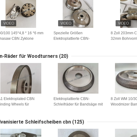
0/100 145*4,8 * 16 *6 mm
Spezielle Größen
8 Zoll 203mm 
nasaw CBN Zyklone
Elektroplattierte CBN-
32mm Bohrvorr
hleifräder zum Schärfen
Schleifräder für Bandsägen
anpassbar für
n Kettensägen
Holzbearbeitu
Blade Schleifen
n-Räder für Woodturners
(20)
1 Elektroplated CBN
Elektroplattierte CBN-
8 Zoll WM 10/30
inding Wheels für
Schleifräder für Bandsäge mit
Woodmizer Ba
lzdrehwerkzeuge
19,05 Innenloch B151
Schärfräder
Durchmesser 150
lvanisierte Schleifscheiben cbn
(125)