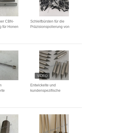
ner CBN-
Schleifbürsten für die
g für Honen
Präzisionspolierung von
stahl
Löchern und für die
Bearbeitung von inneren
Löchern auf CNC-
Fräsmaschinenwerkzeugen
m
Entwickelte und
rte
kundenspezifische
 Zementkarbid
galvanisierte
Diamantschleifstifte in
verschiedenen Größen für
Keramikwerkstücke