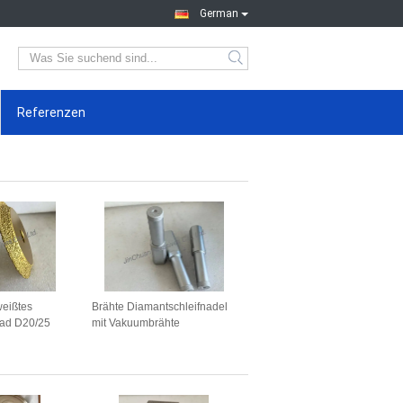
German
Referenzen
eißtes
Brähte Diamantschleifnadel
rad D20/25
mit Vakuumbrähte
ei für das
synthetische Diamant
ifen von
D80/100 Grit und 25,4 mm
Kopf Durchmesser für
Präzisionsschleifen