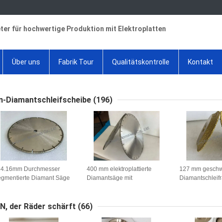
ter für hochwertige Produktion mit Elektroplatten
Über uns
Fabrik Tour
Qualitätskontrolle
Kontakt
n-Diamantschleifscheibe
(196)
84.16mm Durchmesser
400 mm elektroplattierte
127 mm geschw
gmentierte Diamant Säge
Diamantsäge mit
Diamantschleif
inge mit elektroplatiertem
Nickelbindung zum
Wärmeschädenfr
ckelbindung und
Schneiden von
Präzisionsschle
rstärktem Stahlkern zum
verschleißfestem Beton
Carbide
N, der Räder schärft
(66)
ton schneiden