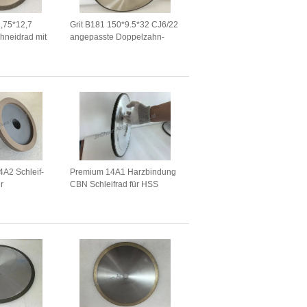
,75*12,7
Grit B181 150*9.5*32 CJ6/22
hneidrad mit
angepasste Doppelzahn-
ng
CBN-Schleifrad
4A2 Schleif-
Premium 14A1 Harzbindung
r
CBN Schleifrad für HSS
n
Werkzeugschärfen