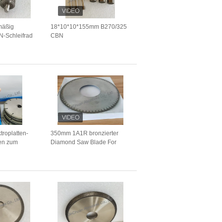
mäßig
18*10*10*155mm B270/325
-Schleifrad
CBN
mm zum
Präzisionsverschleißbeständiges
ultitool-Sägen
zylindrisches Polieren
S)
Koordinatenschleifwerk
troplatten-
350mm 1A1R bronzierter
en zum
Diamond Saw Blade For
Cutting Marbble und Granit
rn