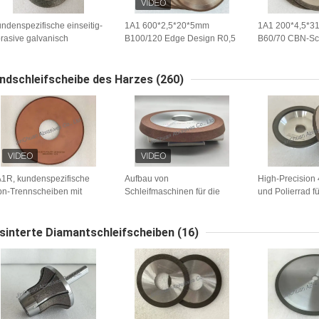
ndenspezifische einseitig-
1A1 600*2,5*20*5mm
1A1 200*4,5*31
rasive galvanisch
B100/120 Edge Design R0,5
B60/70 CBN-Sc
schichtete CBN-
Fillet + 7° Chamfer CBN-
Elektroplattieru
ennscheiben
Schnittscheibe
0*0,8*12,7mm B60/70
ndschleifscheibe des Harzes
(260)
1R, kundenspezifische
Aufbau von
High-Precision 
n-Trennscheiben mit
Schleifmaschinen für die
und Polierrad fü
tallbindung, die zum
Verarbeitung von
Metallbindunge
ektrochemischen Schleifen
Schleifmaschinen
rwendet werden
sinterte Diamantschleifscheiben
(16)