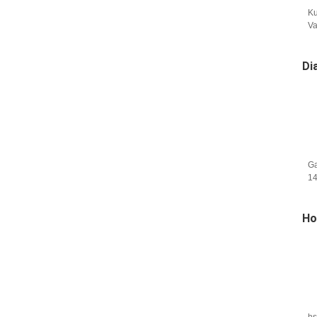
Ku
Va
Pr
Di
Ga
1
Wh
Ho