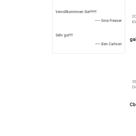
Vervollkommnen Sie!!!!!!!!
2
—— Gina Freaser
El
Sc
vo
Sehr gut!!!!
ga
—— Ben Carlson
35
Di
Po
Cb