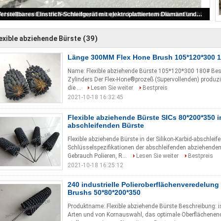
Verschiedene Größen Sic Honing Brush als Brush Honing Fro Deburring und Veredelung
(39)
exible abziehende Bürste
Länge 300MM Flex Hone Brush 105*120*300 
Name: Flexible abziehende Bürste 105*120*300 180# Besc
Zylinders Der Flex-Hone®prozeß (Supervollenden) produzier
die ...
Lesen Sie weiter
Bestpreis
2021-10-18 16:32:45
Flexible abziehende Bürste SICs 80*200*350 in
abschleifenden Bürste
Flexible abziehende Bürste in der Silikon-Karbid-abschle
Schlüsselspezifikationen der abschleifenden abziehenden
Gebrauch Polieren, R...
Lesen Sie weiter
Bestpreis
2021-10-18 16:25:12
240 industrielle Polieroberflächenveredelung
Brushs 50*80*200*350
Produktname: Flexible abziehende Bürste Beschreibung: is
Arten und von Kornauswahl, das optimale Oberflächenen