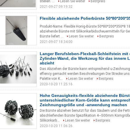
stellen. ...
Lesen Sie weiter
Bestpreis
2021-09-27 09:19:32
Flexible abziehende Polierbürste 50*80*200*3
Produkt-Name: Flexible Honig-Bürste 50*80*200*350*8 18
abziehende Bürste mit Silikonkarbidscheuermitteln für G
Bürste liefert ...
Lesen Sie weiter
Bestpreis
2021-09-07 18:34:00
Langer Berufsleben-Flexball-Schleifstein mit
Zylinder-Wand, die Werkzeug für das innere 
abzieht
Das Abziehen der Bürste kann entsprechend u-Zeichnun
effiency gemacht werden Beschreibungen Die Strecke unse
Palette von K...
Lesen Sie weiter
Bestpreis
2020-10-20 11:25:16
Hohe Genauigkeits-flexible abziehende Bürst
unterschiedlicher Korn-Größe kann entsprec
Zeichnungsgröße und -anwendung machen
Die Bürste abziehen benutzt für das Säubern und die Fe
abschleifenden Bürste Spezifikation 4---500mm Korngröß
Silikonkarb...
Lesen Sie weiter
Bestpreis
2020-10-20 11:06:26