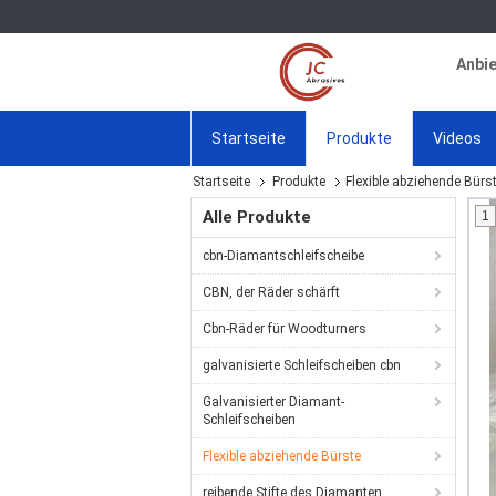
Anbie
Startseite
Produkte
Videos
Startseite
Produkte
Flexible abziehende Bürs
Alle Produkte
1
cbn-Diamantschleifscheibe
CBN, der Räder schärft
Cbn-Räder für Woodturners
galvanisierte Schleifscheiben cbn
Galvanisierter Diamant-
Schleifscheiben
Flexible abziehende Bürste
reibende Stifte des Diamanten