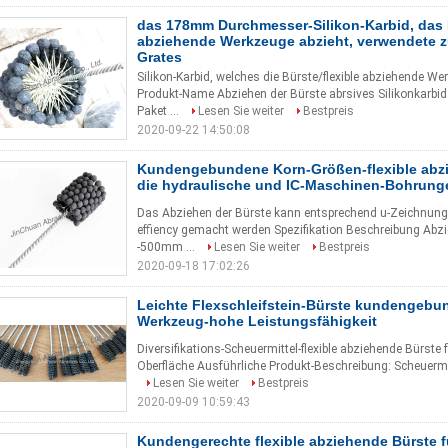
das 178mm Durchmesser-Silikon-Karbid, das B
abziehende Werkzeuge abzieht, verwendete 
Grates
Silikon-Karbid, welches die Bürste/flexible abziehende W
Produkt-Name Abziehen der Bürste abrsives Silikonka
Paket ...
Lesen Sie weiter
Bestpreis
2020-09-22 14:50:08
Kundengebundene Korn-Größen-flexible abzi
die hydraulische und IC-Maschinen-Bohrung
Das Abziehen der Bürste kann entsprechend u-Zeichnun
effiency gemacht werden Spezifikation Beschreibung Abzie
-500mm ...
Lesen Sie weiter
Bestpreis
2020-09-18 17:02:26
Leichte Flexschleifstein-Bürste kundengeb
Werkzeug-hohe Leistungsfähigkeit
Diversifikations-Scheuermittel-flexible abziehende Bürste 
Oberfläche Ausführliche Produkt-Beschreibung: Scheuermitt
Lesen Sie weiter
Bestpreis
2020-09-09 10:59:43
Kundengerechte flexible abziehende Bürste f