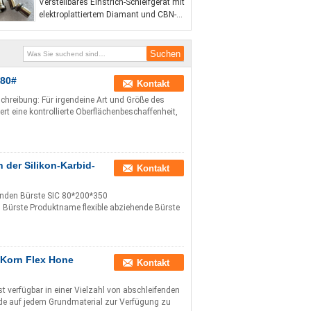
Verstellbares Einstrich-Schleifgerät mit
Löchern auf CNC-
elektroplattiertem Diamant und CBN-
Fräsmaschinenwerkzeugen
Werkzeug
180#
Kontakt
hreibung: Für irgendeine Art und Größe des
t eine kontrollierte Oberflächenbeschaffenheit,
 der Silikon-Karbid-
Kontakt
ifenden Bürste SIC 80*200*350
 Bürste Produktname flexible abziehende Bürste
 Korn Flex Hone
Kontakt
t verfügbar in einer Vielzahl von abschleifenden
de auf jedem Grundmaterial zur Verfügung zu