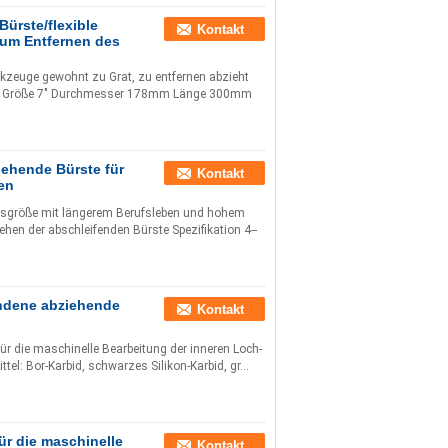
ürste/flexible
Kontakt
zum Entfernen des
erkzeuge gewohnt zu Grat, zu entfernen abzieht
rbid Größe 7" Durchmesser 178mm Länge 300mm
ehende Bürste für
Kontakt
en
gsgröße mit längerem Berufsleben und hohem
hen der abschleifenden Bürste Spezifikation 4--
undene abziehende
Kontakt
für die maschinelle Bearbeitung der inneren Loch-
el: Bor-Karbid, schwarzes Silikon-Karbid, gr...
ür die maschinelle
Kontakt