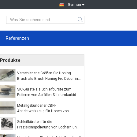
German
Referenzen
Produkte
Verschiedene Größen Sic Honing
Brush als Brush Honing Fro Deburring
und Veredelung
SIC-Bürste als Schleifbürste zum
Polieren von Abfällen Siliziumkarbid
Abrasivbürste
Metallgebundener CBN-
Abrichtwerkzeug für Honen von
Kohlenstoffstahl
Schleifbürsten für die
Präzisionspolierung von Löchern und
für die Bearbeitung von inneren