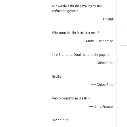
Mir werde sehr Ihr Erzeugerpreis!!
zufrieden gestellt!
—— Ian-bink
Wie kann ich Ihr Vertreter sein?
—— Mary J Livingston
Ihre Standard-Qualität ist sehr populär
—— Chloe-Grau
Große
—— Chloe-Grau
Vervollkommnen Sie!!!!!!!!
—— Gina Freaser
Sehr gut!!!!