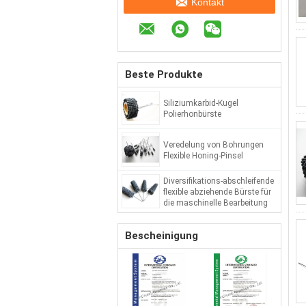
Kontakt
Beste Produkte
Siliziumkarbid-Kugel
Polierhonbürste
Veredelung von Bohrungen
Flexible Honing-Pinsel
Diversifikations-abschleifende
flexible abziehende Bürste für
die maschinelle Bearbeitung
der inneren Loch-Oberfläche
Bescheinigung