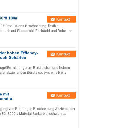
50*8 180#
Kontakt
0# Produktions-Beschreibung: flexible
ebrauch auf Flussstahl, Edelstahl und Roheisen.
 der hohen Effiency-
Kontakt
Loch-Schärfen
gsgröße mit längerem Berufsleben und hohem
rer abziehenden Bürste covevrs eine breite
e mit
Kontakt
hend u-
rtigung von Bohrungen Beschreibung Abziehen der
e 80--3000 # Material Borkarbid, schwarzes