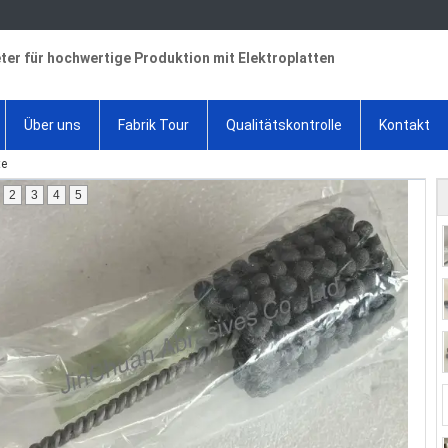
ter für hochwertige Produktion mit Elektroplatten
Über uns
Fabrik Tour
Qualitätskontrolle
Kontakt
te
2
3
4
5